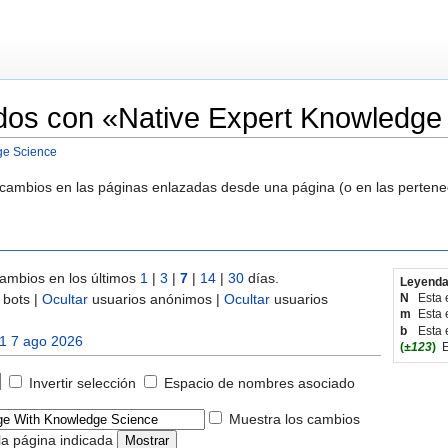
dos con «Native Expert Knowledge
ge Science
s cambios en las páginas enlazadas desde una página (o en las perten
ambios en los últimos
1
|
3
|
7
|
14
|
30
días.
Leyenda
bots |
Ocultar
usuarios anónimos |
Ocultar
usuarios
N
Esta 
m
Esta 
b
Esta 
1 7 ago 2026
(
±123
)
E
Invertir selección
Espacio de nombres asociado
Muestra los cambios
la página indicada