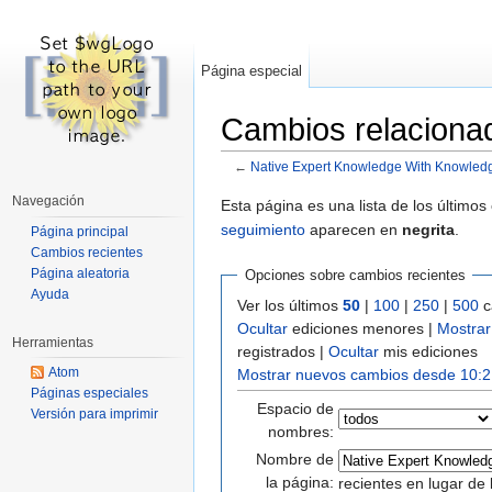
Página especial
Cambios relaciona
←
Native Expert Knowledge With Knowled
Saltar a:
navegación
,
buscar
Navegación
Esta página es una lista de los último
seguimiento
aparecen en
negrita
.
Página principal
Cambios recientes
Página aleatoria
Opciones sobre cambios recientes
Ayuda
Ver los últimos
50
|
100
|
250
|
500
c
Ocultar
ediciones menores |
Mostrar
Herramientas
registrados |
Ocultar
mis ediciones
Atom
Mostrar nuevos cambios desde 10:2
Páginas especiales
Espacio de
Versión para imprimir
nombres:
Nombre de
la página:
recientes en lugar de 